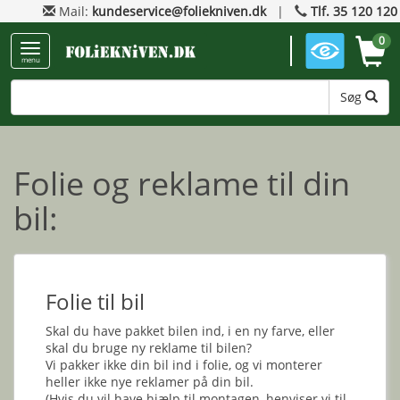
Mail:
kundeservice@foliekniven.dk
|
Tlf. 35 120 120
0
menu
Søg
Folie og reklame til din
bil:
Folie til bil
Skal du have pakket bilen ind, i en ny farve, eller
skal du bruge ny reklame til bilen?
Vi pakker ikke din bil ind i folie, og vi monterer
heller ikke nye reklamer på din bil.
(Hvis du vil have hjælp til montagen, henviser vi til