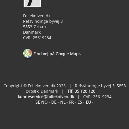
Foliekniven.dk
Refsvindinge byvej 3
5853 Ørbæk
Danmark
CVR: 25619234
Find vej på Google Maps
Copyright © Foliekniven.dk 2026 | Refsvindinge byvej 3, 5853
Ørbæk, Danmark |
Tlf. 35 120 120
|
kundeservice@foliekniven.dk
| CVR. 25619234
SE
NO
-
DE
-
NL
-
FR
-
ES
-
EU
-