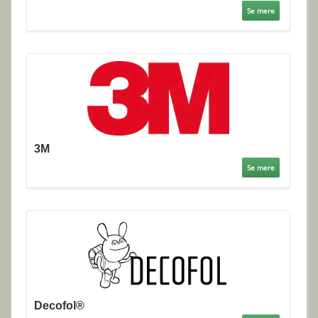
Se mere
3M
Se mere
Decofol®