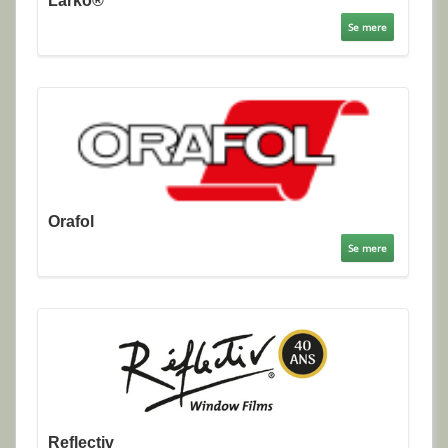
Larko®
Se mere
Orafol
Se mere
Reflectiv