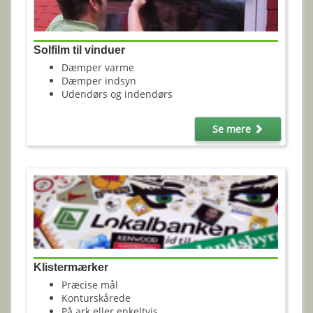
Solfilm til vinduer
Dæmper varme
Dæmper indsyn
Udendørs og indendørs
Se mere
Klistermærker
Præcise mål
Konturskårede
På ark eller enkeltvis