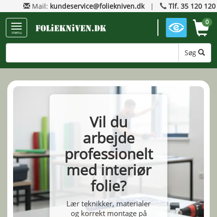
Mail:
kundeservice@foliekniven.dk
|
Tlf. 35 120 120
0
menu
Søg
Vil du
arbejde
professionelt
med interiør
folie?
Lær teknikker, materialer
og korrekt montage på