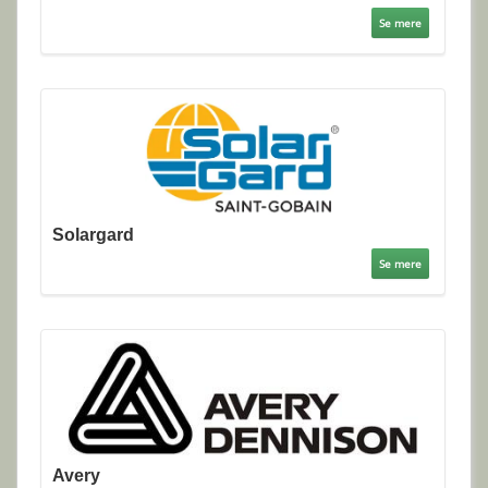
Se mere
Solargard
Se mere
Avery