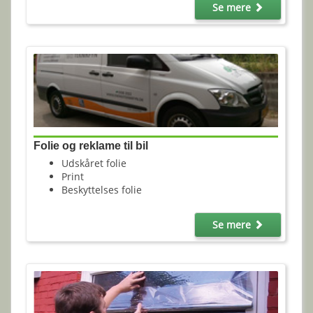
Se mere
Folie og reklame til bil
Udskåret folie
Print
Beskyttelses folie
Se mere