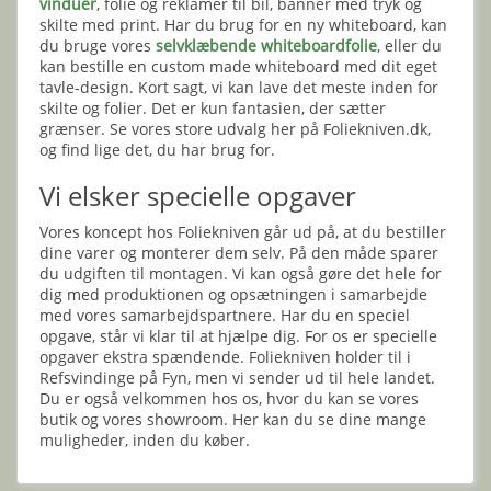
vinduer
, folie og reklamer til bil, banner med tryk og
skilte med print. Har du brug for en ny whiteboard, kan
du bruge vores
selvklæbende whiteboardfolie
, eller du
kan bestille en custom made whiteboard med dit eget
tavle-design. Kort sagt, vi kan lave det meste inden for
skilte og folier. Det er kun fantasien, der sætter
grænser. Se vores store udvalg her på Foliekniven.dk,
og find lige det, du har brug for.
Vi elsker specielle opgaver
Vores koncept hos Foliekniven går ud på, at du bestiller
dine varer og monterer dem selv. På den måde sparer
du udgiften til montagen. Vi kan også gøre det hele for
dig med produktionen og opsætningen i samarbejde
med vores samarbejdspartnere. Har du en speciel
opgave, står vi klar til at hjælpe dig. For os er specielle
opgaver ekstra spændende. Foliekniven holder til i
Refsvindinge på Fyn, men vi sender ud til hele landet.
Du er også velkommen hos os, hvor du kan se vores
butik og vores showroom. Her kan du se dine mange
muligheder, inden du køber.