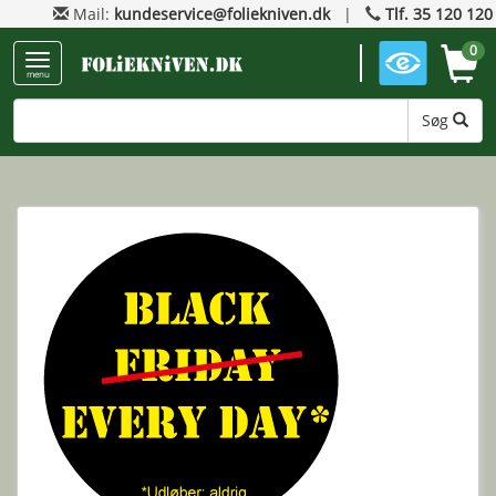
Mail:
kundeservice@foliekniven.dk
|
Tlf. 35 120 120
0
menu
Søg