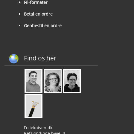
Fil-formater
Betal en ordre
Genbestil en ordre
Find os her
Foliekniven.dk
Refsvindinge byvej 3