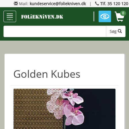
Mail:
kundeservice@foliekniven.dk
|
Tlf. 35 120 120
0
menu
Søg
Golden Kubes