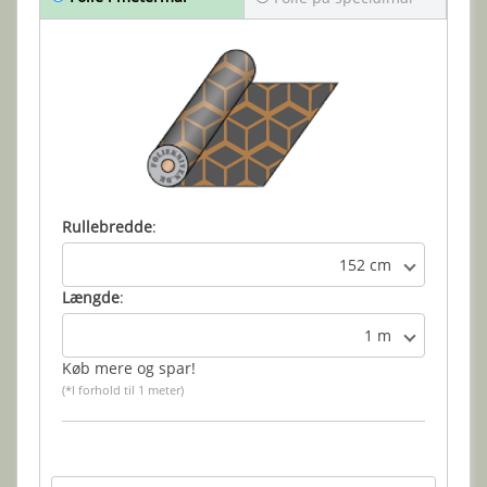
Rullebredde
:
152 cm
Længde
:
1 m
Køb mere og spar!
(*I forhold til 1 meter)