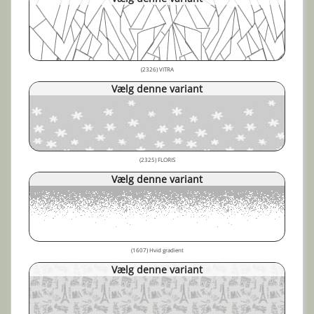
(2326) VITRA
Vælg denne variant
(2325) FLORIS
Vælg denne variant
(1607) Hvid gradient
Vælg denne variant