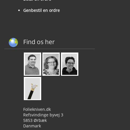
Genbestil en ordre
Find os her
Foliekniven.dk
Refsvindinge byvej 3
5853 Ørbæk
Danmark