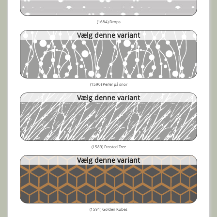
(1684) Drops
Vælg denne variant
(1590) Perler på snor
Vælg denne variant
(1589) Frosted Tree
Vælg denne variant
(1591) Golden Kubes