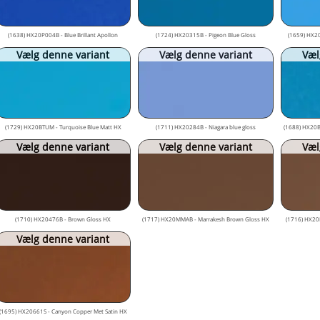
(1638) HX20P004B - Blue Brillant Apollon
(1724) HX20315B - Pigeon Blue Gloss
(1659) HX20
Vælg denne variant
Vælg denne variant
Væl
(1729) HX20BTUM - Turquoise Blue Matt HX
(1711) HX20284B - Niagara blue gloss
(1688) HX20BFJ
Vælg denne variant
Vælg denne variant
Væl
(1710) HX20476B - Brown Gloss HX
(1717) HX20MMAB - Marrakesh Brown Gloss HX
(1716) HX20
Vælg denne variant
(1695) HX20661S - Canyon Copper Met Satin HX