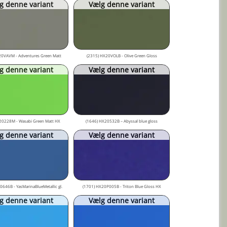
g denne variant
Vælg denne variant
20VAVM - Adventures Green Matt
(2315) HX20VOLB - Olive Green Gloss
g denne variant
Vælg denne variant
20228M - Wasabi Green Matt HX
(1646) HX20532B – Abyssal blue gloss
g denne variant
Vælg denne variant
646B - YasMarinaBlueMetallic gl.
(1701) HX20P005B - Triton Blue Gloss HX
g denne variant
Vælg denne variant