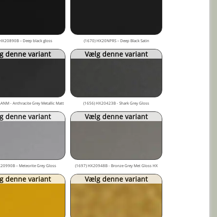
HX20890B – Deep black gloss
(1670) HX20NPRS – Deep Black Satin
g denne variant
Vælg denne variant
NM - Anthracite Grey Metallic Matt
(1656) HX20423B - Shark Grey Gloss
g denne variant
Vælg denne variant
20990B – Meteorite Grey Gloss
(1697) HX20948B - Bronze Grey Met Gloss HX
g denne variant
Vælg denne variant