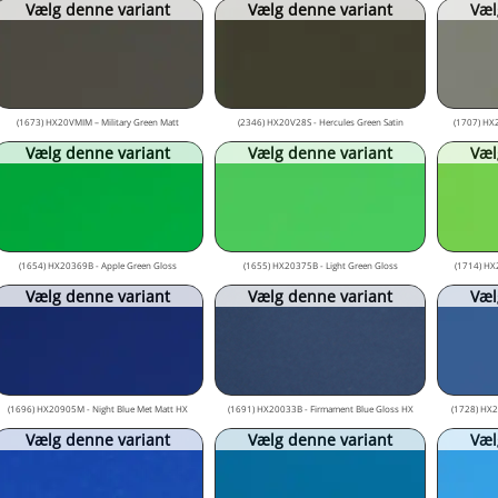
Vælg denne variant
Vælg denne variant
Væl
(1673) HX20VMIM – Military Green Matt
(2346) HX20V28S - Hercules Green Satin
(1707) HX
Vælg denne variant
Vælg denne variant
Væl
(1654) HX20369B - Apple Green Gloss
(1655) HX20375B - Light Green Gloss
(1714) HX
Vælg denne variant
Vælg denne variant
Væl
(1696) HX20905M - Night Blue Met Matt HX
(1691) HX20033B - Firmament Blue Gloss HX
(1728) HX20
Vælg denne variant
Vælg denne variant
Væl