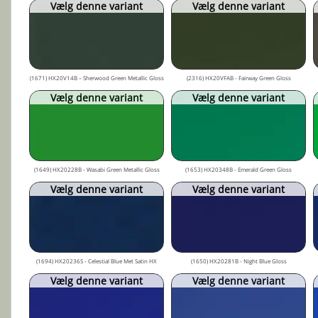
Vælg denne variant
Vælg denne variant
(1671) HX20V14B – Sherwood Green Metallic Gloss
(2316) HX20VFAB - Fairway Green Gloss
Vælg denne variant
Vælg denne variant
(1649) HX20228B - Wasabi Green Metallic Gloss
(1653) HX20348B - Emerald Green Gloss
Vælg denne variant
Vælg denne variant
(1694) HX20236S - Celestial Blue Met Satin HX
(1650) HX20281B - Night Blue Gloss
Vælg denne variant
Vælg denne variant