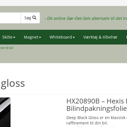
Søg
- Dit online Gør-Det-Selv alternativ til det tr
Skilte
Magnet
Whiteboard
Værktøj & tilbehør
ver til bil
gloss
HX20890B – Hexis D
Bilindpakningsfolie
Deep Black Gloss er en klassisk og
raffinement til din bil.