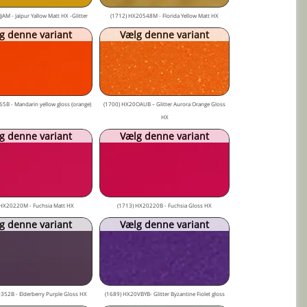
AM - Jaïpur Yallow Matt HX -Glitter
(1712) HX20548M - Florida Yellow Matt HX
g denne variant
Vælg denne variant
5B - Mandarin yellow gloss (orange)
(1700) HX20OAUB – Glitter Aurora Orange Gloss
HX
g denne variant
Vælg denne variant
 HX20220M - Fuchsia Matt HX
(1713) HX20220B - Fuchsia Gloss HX
g denne variant
Vælg denne variant
352B - Elderberry Purple Gloss HX
(1689) HX20VBYB- Glitter Byzantine Fiolet gloss