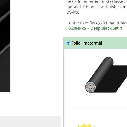
Hexis folien er en førsteklasses 
fantastisk blank sort finish, sa
UV-lys.
Denne folie fås også i mat udga
HX20NPRS – Deep Black Satin
Folie i metermål