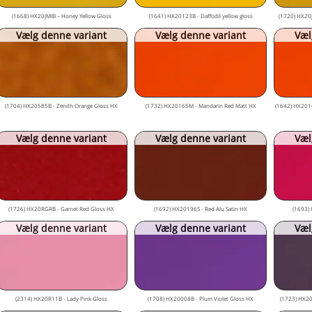
(1668) HX20JMIB – Honey Yellow Gloss
(1641) HX20123B - Daffodil yellow gloss
(1720) HX20JJ
Vælg denne variant
Vælg denne variant
Væl
(1704) HX20585B - Zenith Orange Gloss HX
(1732) HX20165M - Mandarin Red Matt HX
(1642) HX2016
Vælg denne variant
Vælg denne variant
Væl
(1726) HX20RGRB - Garnet Red Gloss HX
(1692) HX20196S - Red Alu Satin HX
(1693)
Vælg denne variant
Vælg denne variant
Væl
(2314) HX20R11B - Lady Pink Gloss
(1708) HX20008B - Plum Violet Gloss HX
(1723) HX20