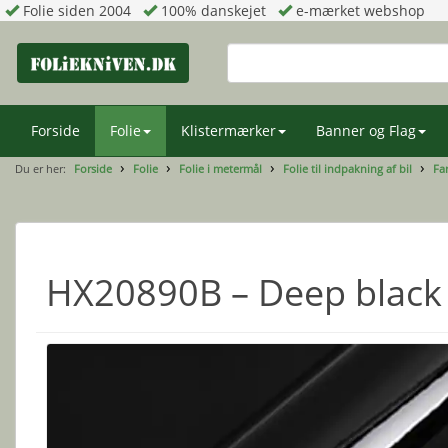
Folie siden 2004
100% danskejet
e-mærket webshop
Forside
Folie
Klistermærker
Banner og Flag
Du er her:
Forside
Folie
Folie i metermål
Folie til indpakning af bil
Far
HX20890B – Deep black 