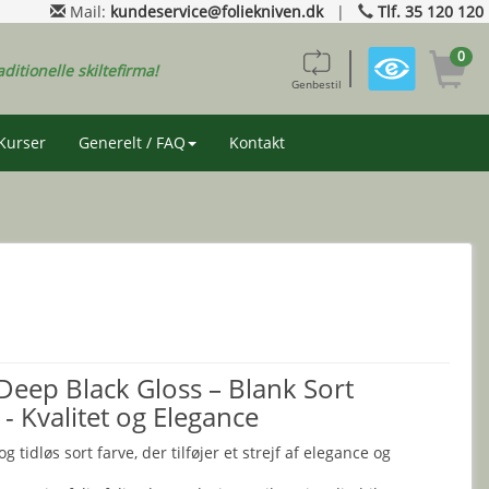
Mail:
kundeservice@foliekniven.dk
|
Tlf. 35 120 120
0
aditionelle skiltefirma!
Genbestil
Kurser
Generelt / FAQ
Kontakt
eep Black Gloss – Blank Sort
 - Kvalitet og Elegance
 tidløs sort farve, der tilføjer et strejf af elegance og