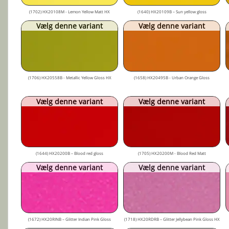
(1702) HX20108M - Lemon Yellow Matt HX
(1640) HX20109B – Sun yellow gloss
Vælg denne variant
Vælg denne variant
(1706) HX20558B - Metallic Yellow Gloss HX
(1658) HX20495B - Urban Orange Gloss
Vælg denne variant
Vælg denne variant
(1644) HX20200B – Blood red gloss
(1705) HX20200M - Blood Red Matt
Vælg denne variant
Vælg denne variant
(1672) HX20RINB – Glitter Indian Pink Gloss
(1718) HX20RDRB – Glitter Jellybean Pink Gloss HX