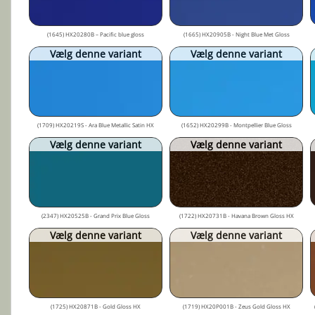
(1645) HX20280B – Pacific blue gloss
(1665) HX20905B - Night Blue Met Gloss
Vælg denne variant
Vælg denne variant
(1709) HX20219S - Ara Blue Metallic Satin HX
(1652) HX20299B - Montpellier Blue Gloss
Vælg denne variant
Vælg denne variant
(2347) HX20525B - Grand Prix Blue Gloss
(1722) HX20731B - Havana Brown Gloss HX
Vælg denne variant
Vælg denne variant
(1725) HX20871B - Gold Gloss HX
(1719) HX20P001B - Zeus Gold Gloss HX