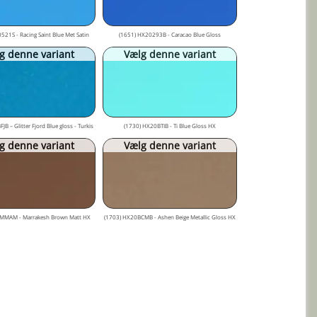
521S - Racing Saint Blue Met Satin
(1651) HX20293B - Caracao Blue Gloss
g denne variant
Vælg denne variant
B – Glitter Fjord Blue gloss - Turkis
(1730) HX20BTIB - Ti Blue Gloss HX
g denne variant
Vælg denne variant
MMAM - Marrakesh Brown Matt HX
(1703) HX20BCMB - Ashen Beige Metallic Gloss HX