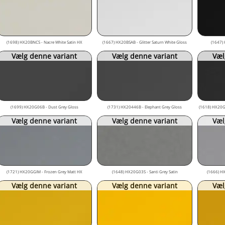
(1698) HX20BNCS - Nacre White Satin HX
(1667) HX20BSAB - Glitter Saturn White Gloss
(1647) 
Vælg denne variant
Vælg denne variant
Væl
(1699) HX20G06B - Dust Grey Gloss
(1731) HX20446B - Elephant Grey Gloss
(1618) HX20GA
Vælg denne variant
Vælg denne variant
Væl
(1721) HX20GGIM - Frozen Grey Matt HX
(1648) HX20G03S - Santi Grey Satin
(1666) HX
Vælg denne variant
Vælg denne variant
Væl