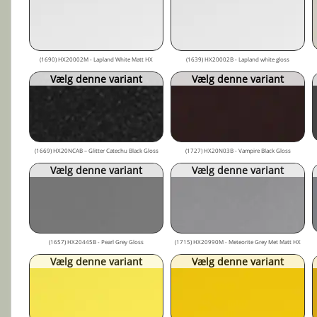
(1690) HX20002M - Lapland White Matt HX
(1639) HX20002B - Lapland white gloss
Vælg denne variant
Vælg denne variant
(1669) HX20NCAB – Glitter Catechu Black Gloss
(1727) HX20N03B - Vampire Black Gloss
Vælg denne variant
Vælg denne variant
(1657) HX20445B - Pearl Grey Gloss
(1715) HX20990M - Meteorite Grey Met Matt HX
Vælg denne variant
Vælg denne variant