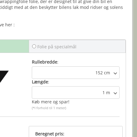
wrappingfolie folie, der er designet til at give din bil en
mtiddigt med at den beskytter bilens lak mod ridser og solens
ve her :
Folie på specialmål
Rullebredde
:
152 cm
Længde
:
1 m
Køb mere og spar!
(*I forhold til 1 meter)
Beregnet pris: