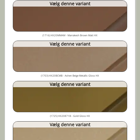
Vælg denne variant
(1716) HX20MMAM - Marrakesh Brown Matt HX
Vælg denne variant
(1703) HX20BCMB - Ashen Beige Metallic Gloss HX
Vælg denne variant
(1725) HX20871B - Gold Gloss HX
Vælg denne variant