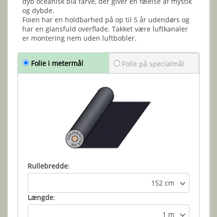
dyb oceanisk blå farve, der giver en følelse af mystik
og dybde.
Foien har en holdbarhed på op til 5 år udendørs og
har en glansfuld overflade. Takket være luftkanaler
er montering nem uden luftbobler.
Folie i metermål
Folie på specialmål
Rullebredde
:
152 cm
Længde
:
1 m