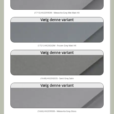
(1715) HX20990M - Meteorite Grey Met Matt HX
Vælg denne variant
(1721) HX20GGIM - Frozen Grey Matt HX
Vælg denne variant
(1648) HX20G03S - Santi Grey Satin
Vælg denne variant
(1666) HX20990B – Meteorite Grey Gloss