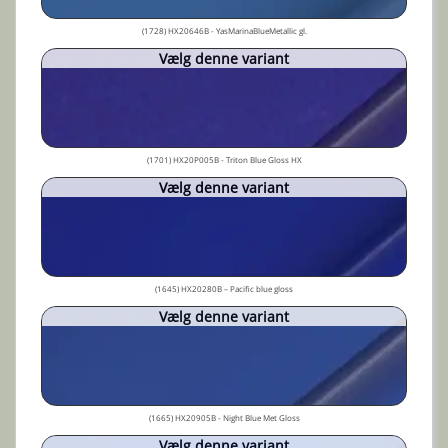
(1728) HX20646B - YasMarinaBlueMetallic gl.
Vælg denne variant
(1701) HX20P005B - Triton Blue Gloss HX
Vælg denne variant
(1645) HX20280B – Pacific blue gloss
Vælg denne variant
(1665) HX20905B - Night Blue Met Gloss
Vælg denne variant