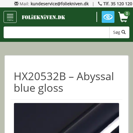
Mail:
kundeservice@foliekniven.dk
|
Tlf. 35 120 120
0
menu
Søg
HX20532B – Abyssal
blue gloss