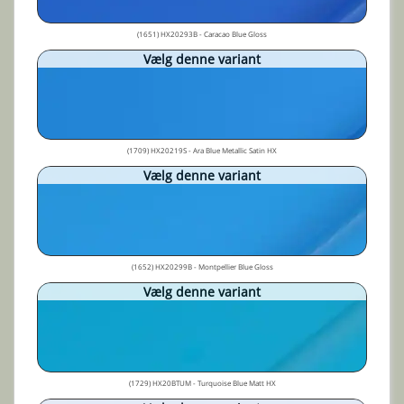
(1651) HX20293B - Caracao Blue Gloss
Vælg denne variant
(1709) HX20219S - Ara Blue Metallic Satin HX
Vælg denne variant
(1652) HX20299B - Montpellier Blue Gloss
Vælg denne variant
(1729) HX20BTUM - Turquoise Blue Matt HX