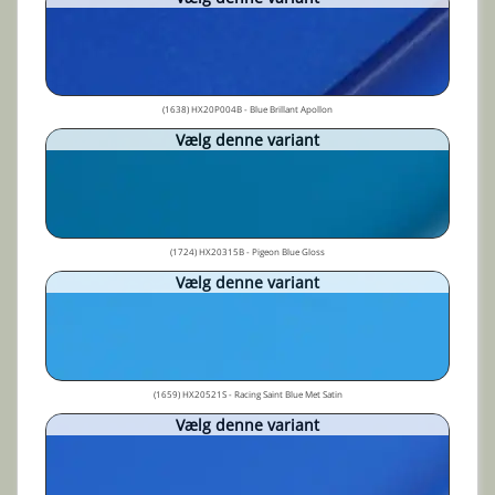
(1638) HX20P004B - Blue Brillant Apollon
Vælg denne variant
(1724) HX20315B - Pigeon Blue Gloss
Vælg denne variant
(1659) HX20521S - Racing Saint Blue Met Satin
Vælg denne variant