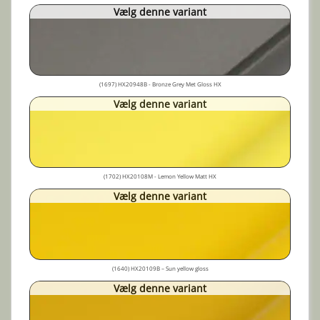
Vælg denne variant
(1697) HX20948B - Bronze Grey Met Gloss HX
Vælg denne variant
(1702) HX20108M - Lemon Yellow Matt HX
Vælg denne variant
(1640) HX20109B – Sun yellow gloss
Vælg denne variant