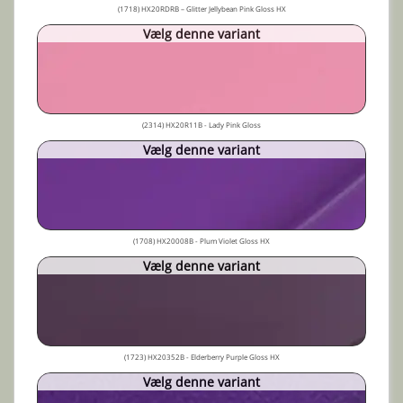
(1718) HX20RDRB – Glitter Jellybean Pink Gloss HX
Vælg denne variant
(2314) HX20R11B - Lady Pink Gloss
Vælg denne variant
(1708) HX20008B - Plum Violet Gloss HX
Vælg denne variant
(1723) HX20352B - Elderberry Purple Gloss HX
Vælg denne variant