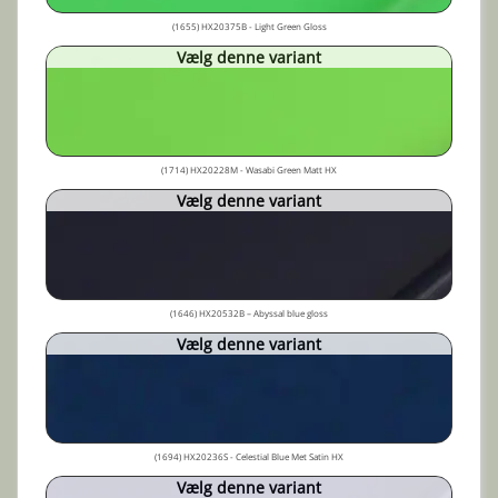
(1655) HX20375B - Light Green Gloss
Vælg denne variant
(1714) HX20228M - Wasabi Green Matt HX
Vælg denne variant
(1646) HX20532B – Abyssal blue gloss
Vælg denne variant
(1694) HX20236S - Celestial Blue Met Satin HX
Vælg denne variant