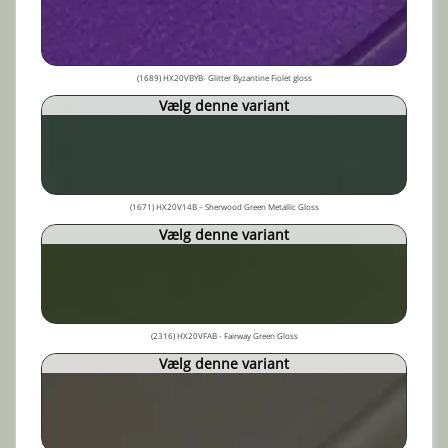
(1689) HX20VBYB- Glitter Byzantine Fiolet gloss
Vælg denne variant
(1671) HX20V14B – Sherwood Green Metallic Gloss
Vælg denne variant
(2316) HX20VFAB - Fairway Green Gloss
Vælg denne variant