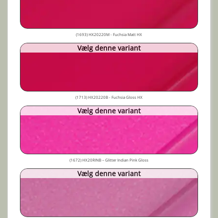
(1693) HX20220M - Fuchsia Matt HX
Vælg denne variant
(1713) HX20220B - Fuchsia Gloss HX
Vælg denne variant
(1672) HX20RINB – Glitter Indian Pink Gloss
Vælg denne variant