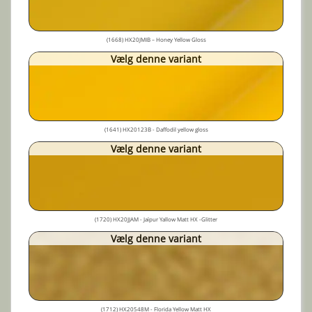
(1668) HX20JMIB – Honey Yellow Gloss
Vælg denne variant
(1641) HX20123B - Daffodil yellow gloss
Vælg denne variant
(1720) HX20JJAM - Jaïpur Yallow Matt HX -Glitter
Vælg denne variant
(1712) HX20548M - Florida Yellow Matt HX