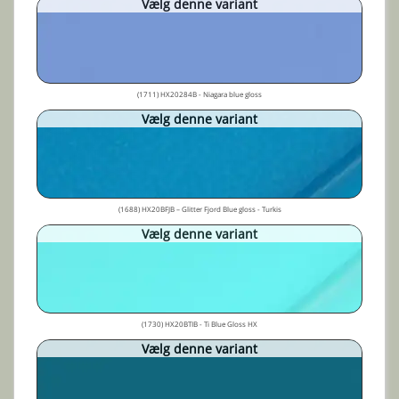
Vælg denne variant
(1711) HX20284B - Niagara blue gloss
Vælg denne variant
(1688) HX20BFJB – Glitter Fjord Blue gloss - Turkis
Vælg denne variant
(1730) HX20BTIB - Ti Blue Gloss HX
Vælg denne variant