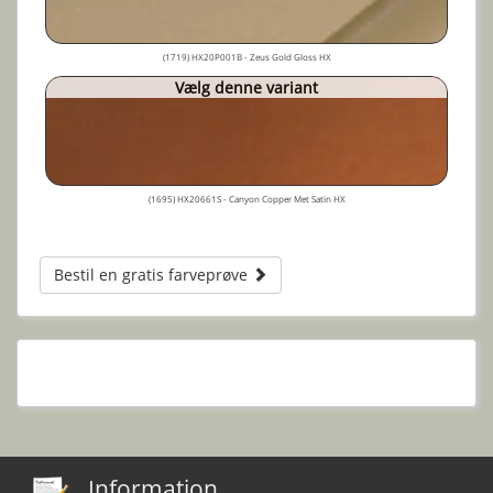
(1719) HX20P001B - Zeus Gold Gloss HX
Vælg denne variant
(1695) HX20661S - Canyon Copper Met Satin HX
Bestil en gratis farveprøve
Information