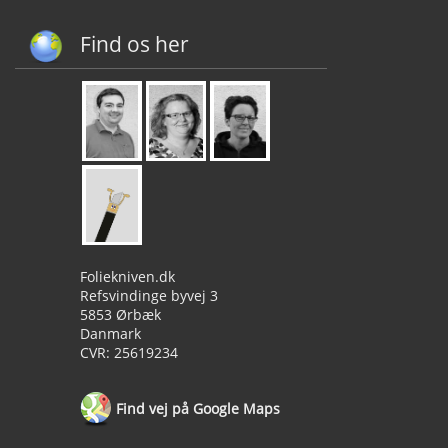
Find os her
Foliekniven.dk
Refsvindinge byvej 3
5853 Ørbæk
Danmark
CVR: 25619234
Find vej på Google Maps