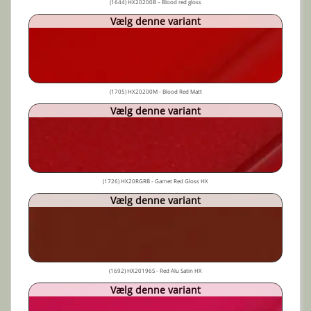
(1644) HX20200B – Blood red gloss
Vælg denne variant
(1705) HX20200M - Blood Red Matt
Vælg denne variant
(1726) HX20RGRB - Garnet Red Gloss HX
Vælg denne variant
(1692) HX20196S - Red Alu Satin HX
Vælg denne variant