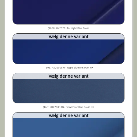
(1650) HX20281B - Night Blue Gloss
Vælg denne variant
(1696) HX20905M - Night Blue Met Matt HX
Vælg denne variant
(1691) HX20033B - Firmament Blue Gloss HX
Vælg denne variant