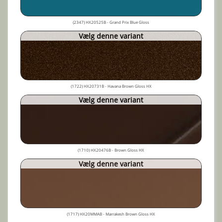
(2347) HX20525B - Grand Prix Blue Gloss
Vælg denne variant
(1722) HX20731B - Havana Brown Gloss HX
Vælg denne variant
(1710) HX20476B - Brown Gloss HX
Vælg denne variant
(1717) HX20MMAB - Marrakesh Brown Gloss HX