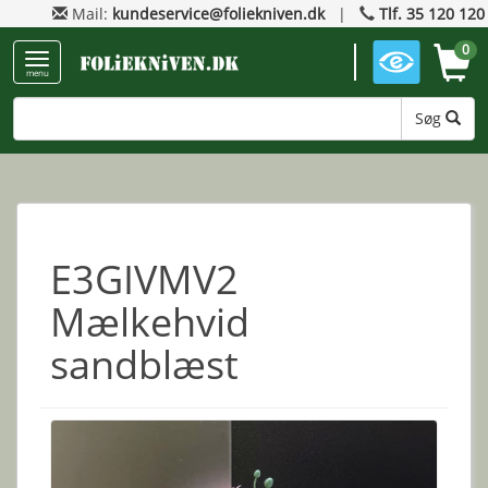
Mail:
kundeservice@foliekniven.dk
|
Tlf. 35 120 120
0
menu
Søg
E3GIVMV2
Mælkehvid
sandblæst