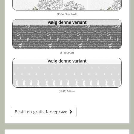
(1534) Store blade
Vælg denne variant
(113) Le Café
Vælg denne variant
(1682) Balloon
Bestil en gratis farveprøve