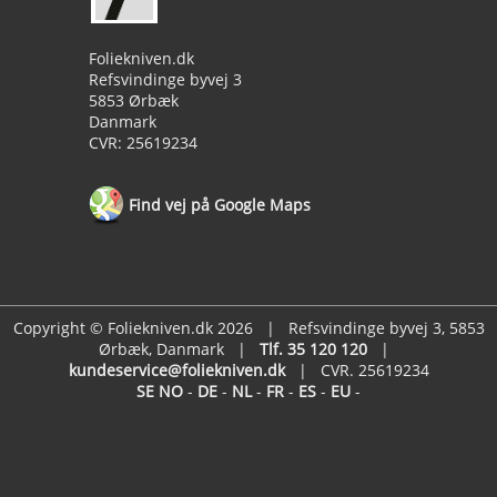
Foliekniven.dk
Refsvindinge byvej 3
5853 Ørbæk
Danmark
CVR: 25619234
Find vej på Google Maps
Copyright © Foliekniven.dk 2026 | Refsvindinge byvej 3, 5853
Ørbæk, Danmark |
Tlf. 35 120 120
|
kundeservice@foliekniven.dk
| CVR. 25619234
SE
NO
-
DE
-
NL
-
FR
-
ES
-
EU
-