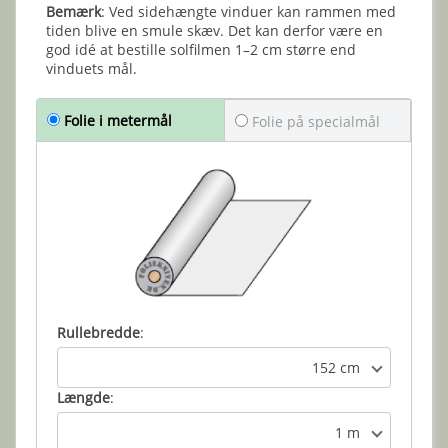
Bemærk
: Ved sidehængte vinduer kan rammen med
tiden blive en smule skæv. Det kan derfor være en
god idé at bestille solfilmen 1–2 cm større end
vinduets mål.
Folie i metermål
Folie på specialmål
Rullebredde
:
152 cm
Længde
:
1 m