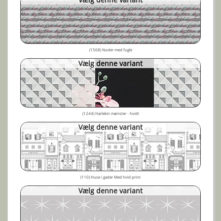
(1568) Noder med fugle
Vælg denne variant
(1244) Harlekin mønster - hvidt
Vælg denne variant
(110) Huse i gader Med hvid print
Vælg denne variant