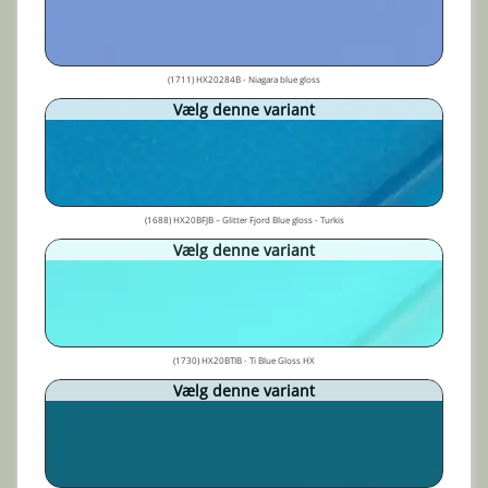
(1711) HX20284B - Niagara blue gloss
Vælg denne variant
(1688) HX20BFJB – Glitter Fjord Blue gloss - Turkis
Vælg denne variant
(1730) HX20BTIB - Ti Blue Gloss HX
Vælg denne variant