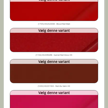
(1705) HX20200M - Blood Red Matt
Vælg denne variant
(1726) HX20RGRB - Garnet Red Gloss HX
Vælg denne variant
(1692) HX20196S - Red Alu Satin HX
Vælg denne variant