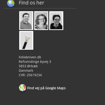
Find os her
Foliekniven.dk
Refsvindinge byvej 3
5853 Ørbæk
Danmark
CVR: 25619234
Find vej på Google Maps