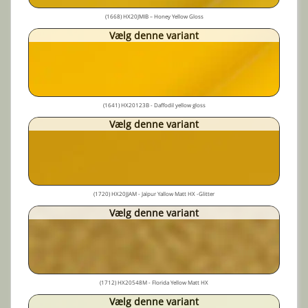
(1668) HX20JMIB – Honey Yellow Gloss
Vælg denne variant
(1641) HX20123B - Daffodil yellow gloss
Vælg denne variant
(1720) HX20JJAM - Jaïpur Yallow Matt HX -Glitter
Vælg denne variant
(1712) HX20548M - Florida Yellow Matt HX
Vælg denne variant