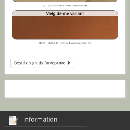
(1719) HX20P001B - Zeus Gold Gloss HX
Vælg denne variant
(1695) HX20661S - Canyon Copper Met Satin HX
Bestil en gratis farveprøve
Information