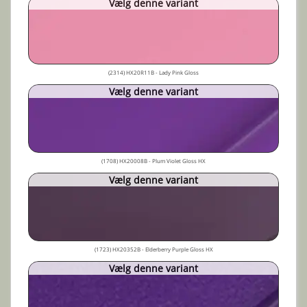
Vælg denne variant
(2314) HX20R11B - Lady Pink Gloss
Vælg denne variant
(1708) HX20008B - Plum Violet Gloss HX
Vælg denne variant
(1723) HX20352B - Elderberry Purple Gloss HX
Vælg denne variant