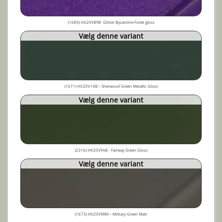
(1689) HX20VBYB- Glitter Byzantine Fiolet gloss
Vælg denne variant
(1671) HX20V14B – Sherwood Green Metallic Gloss
Vælg denne variant
(2316) HX20VFAB - Fairway Green Gloss
Vælg denne variant
(1673) HX20VMIM – Military Green Matt