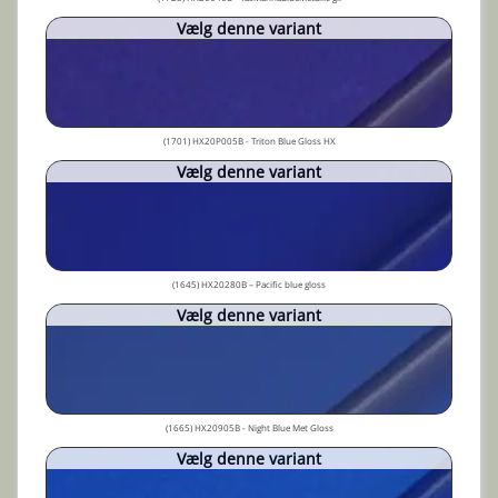
Vælg denne variant
(1701) HX20P005B - Triton Blue Gloss HX
Vælg denne variant
(1645) HX20280B – Pacific blue gloss
Vælg denne variant
(1665) HX20905B - Night Blue Met Gloss
Vælg denne variant