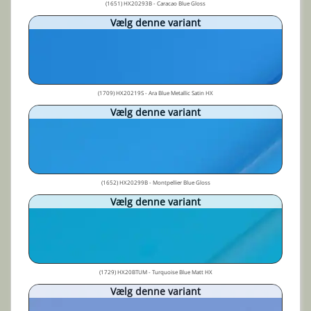
(1651) HX20293B - Caracao Blue Gloss
Vælg denne variant
(1709) HX20219S - Ara Blue Metallic Satin HX
Vælg denne variant
(1652) HX20299B - Montpellier Blue Gloss
Vælg denne variant
(1729) HX20BTUM - Turquoise Blue Matt HX
Vælg denne variant