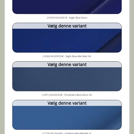
(1650) HX20281B - Night Blue Gloss
Vælg denne variant
(1696) HX20905M - Night Blue Met Matt HX
Vælg denne variant
(1691) HX20033B - Firmament Blue Gloss HX
Vælg denne variant
(1728) HX20646B - YasMarinaBlueMetallic gl.