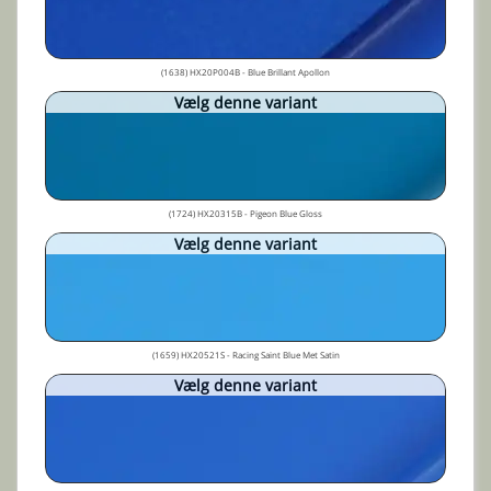
(1638) HX20P004B - Blue Brillant Apollon
Vælg denne variant
(1724) HX20315B - Pigeon Blue Gloss
Vælg denne variant
(1659) HX20521S - Racing Saint Blue Met Satin
Vælg denne variant