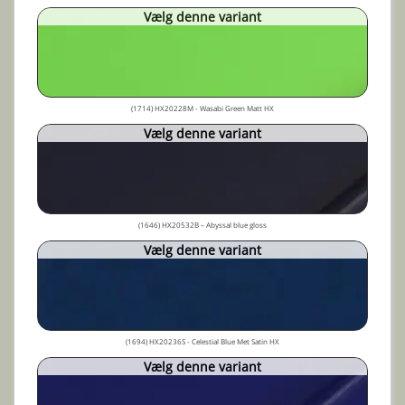
Vælg denne variant
(1714) HX20228M - Wasabi Green Matt HX
Vælg denne variant
(1646) HX20532B – Abyssal blue gloss
Vælg denne variant
(1694) HX20236S - Celestial Blue Met Satin HX
Vælg denne variant