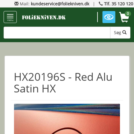
Mail:
kundeservice@foliekniven.dk
|
Tlf. 35 120 120
0
menu
Søg
HX20196S - Red Alu
Satin HX