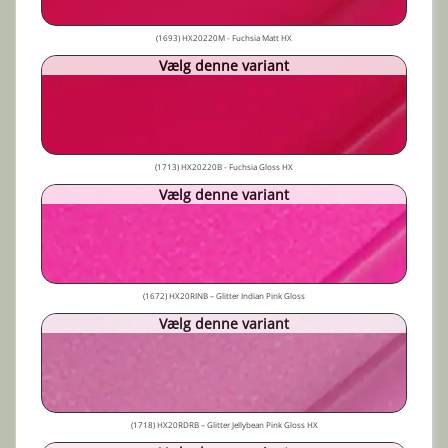
(1693) HX20220M - Fuchsia Matt HX
Vælg denne variant
(1713) HX20220B - Fuchsia Gloss HX
Vælg denne variant
(1672) HX20RINB – Glitter Indian Pink Gloss
Vælg denne variant
(1718) HX20RDRB – Glitter Jellybean Pink Gloss HX