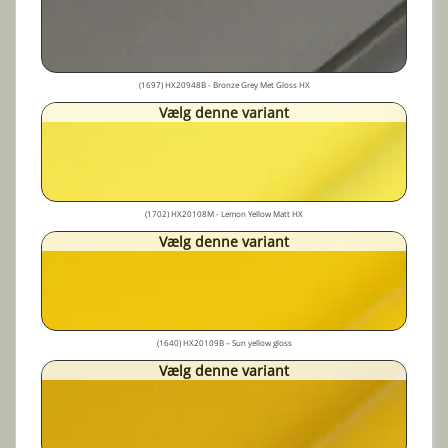
(1697) HX20948B - Bronze Grey Met Gloss HX
Vælg denne variant
(1702) HX20108M - Lemon Yellow Matt HX
Vælg denne variant
(1640) HX20109B – Sun yellow gloss
Vælg denne variant