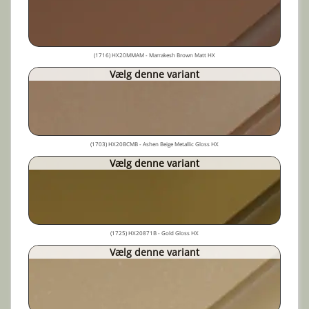
(1716) HX20MMAM - Marrakesh Brown Matt HX
Vælg denne variant
(1703) HX20BCMB - Ashen Beige Metallic Gloss HX
Vælg denne variant
(1725) HX20871B - Gold Gloss HX
Vælg denne variant