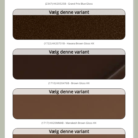
(2347) HX20525B - Grand Prix Blue Gloss
Vælg denne variant
(1722) HX20731B - Havana Brown Gloss HX
Vælg denne variant
(1710) HX20476B - Brown Gloss HX
Vælg denne variant
(1717) HX20MMAB - Marrakesh Brown Gloss HX
Vælg denne variant