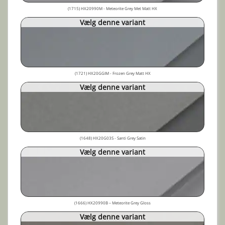
(1715) HX20990M - Meteorite Grey Met Matt HX
Vælg denne variant
(1721) HX20GGIM - Frozen Grey Matt HX
Vælg denne variant
(1648) HX20G03S - Santi Grey Satin
Vælg denne variant
(1666) HX20990B – Meteorite Grey Gloss
Vælg denne variant