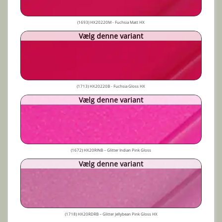
(1693) HX20220M - Fuchsia Matt HX
Vælg denne variant
(1713) HX20220B - Fuchsia Gloss HX
Vælg denne variant
(1672) HX20RINB – Glitter Indian Pink Gloss
Vælg denne variant
(1718) HX20RDRB – Glitter Jellybean Pink Gloss HX