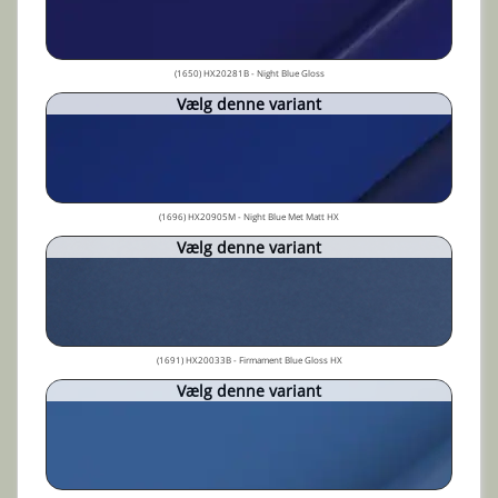
(1650) HX20281B - Night Blue Gloss
Vælg denne variant
(1696) HX20905M - Night Blue Met Matt HX
Vælg denne variant
(1691) HX20033B - Firmament Blue Gloss HX
Vælg denne variant