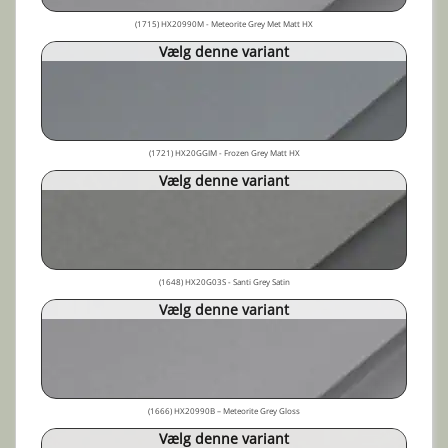
(1715) HX20990M - Meteorite Grey Met Matt HX
Vælg denne variant
(1721) HX20GGIM - Frozen Grey Matt HX
Vælg denne variant
(1648) HX20G03S - Santi Grey Satin
Vælg denne variant
(1666) HX20990B – Meteorite Grey Gloss
Vælg denne variant