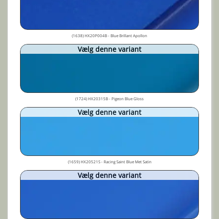
(1638) HX20P004B - Blue Brillant Apollon
Vælg denne variant
(1724) HX20315B - Pigeon Blue Gloss
Vælg denne variant
(1659) HX20521S - Racing Saint Blue Met Satin
Vælg denne variant