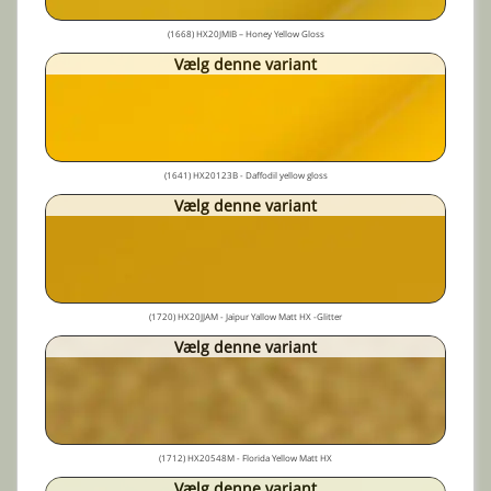
(1668) HX20JMIB – Honey Yellow Gloss
Vælg denne variant
(1641) HX20123B - Daffodil yellow gloss
Vælg denne variant
(1720) HX20JJAM - Jaïpur Yallow Matt HX -Glitter
Vælg denne variant
(1712) HX20548M - Florida Yellow Matt HX
Vælg denne variant