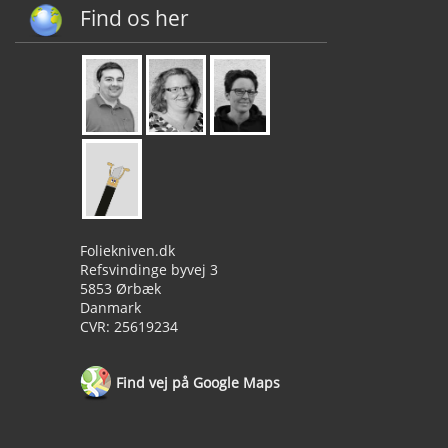
Find os her
Foliekniven.dk
Refsvindinge byvej 3
5853 Ørbæk
Danmark
CVR: 25619234
Find vej på Google Maps