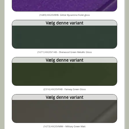
(1689) HX20VBYB- Glitter Byzantine Fiolet gloss
Vælg denne variant
(1671) HX20V14B – Sherwood Green Metallic Gloss
Vælg denne variant
(2316) HX20VFAB - Fairway Green Gloss
Vælg denne variant
(1673) HX20VMIM – Military Green Matt