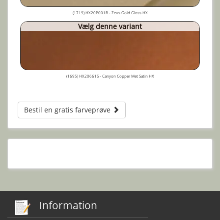
(1719) HX20P001B - Zeus Gold Gloss HX
Vælg denne variant
(1695) HX20661S - Canyon Copper Met Satin HX
Bestil en gratis farveprøve
Information