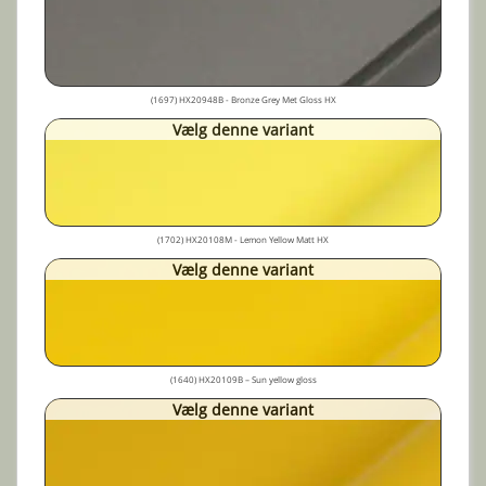
(1697) HX20948B - Bronze Grey Met Gloss HX
Vælg denne variant
(1702) HX20108M - Lemon Yellow Matt HX
Vælg denne variant
(1640) HX20109B – Sun yellow gloss
Vælg denne variant