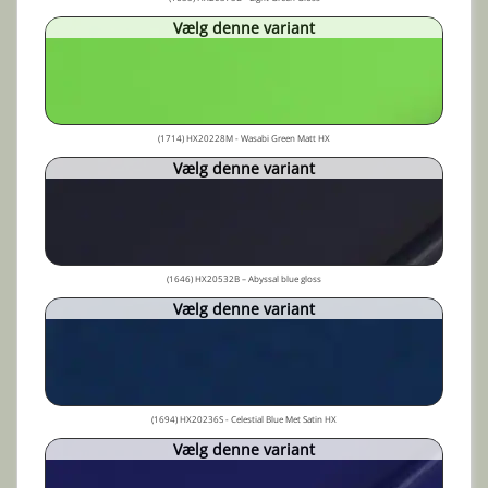
Vælg denne variant
(1714) HX20228M - Wasabi Green Matt HX
Vælg denne variant
(1646) HX20532B – Abyssal blue gloss
Vælg denne variant
(1694) HX20236S - Celestial Blue Met Satin HX
Vælg denne variant