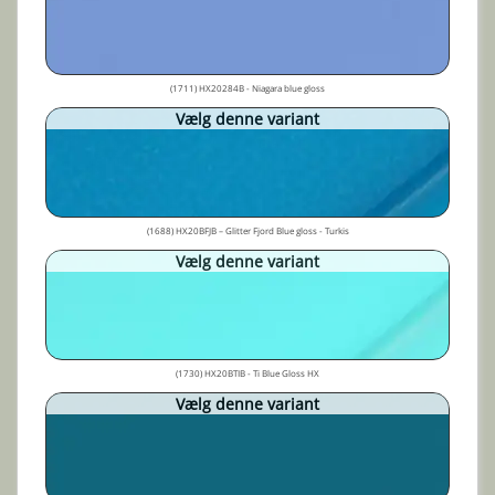
(1711) HX20284B - Niagara blue gloss
Vælg denne variant
(1688) HX20BFJB – Glitter Fjord Blue gloss - Turkis
Vælg denne variant
(1730) HX20BTIB - Ti Blue Gloss HX
Vælg denne variant