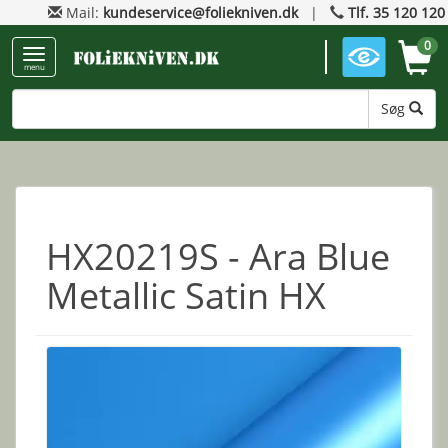
Mail:
kundeservice@foliekniven.dk
|
Tlf. 35 120 120
0
menu
Søg
HX20219S - Ara Blue
Metallic Satin HX