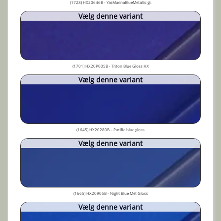
(1728) HX20646B - YasMarinaBlueMetallic gl.
Vælg denne variant
(1701) HX20P005B - Triton Blue Gloss HX
Vælg denne variant
(1645) HX20280B – Pacific blue gloss
Vælg denne variant
(1665) HX20905B - Night Blue Met Gloss
Vælg denne variant