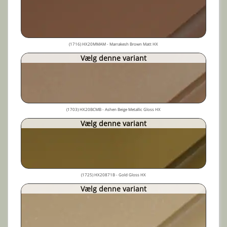
(1716) HX20MMAM - Marrakesh Brown Matt HX
Vælg denne variant
(1703) HX20BCMB - Ashen Beige Metallic Gloss HX
Vælg denne variant
(1725) HX20871B - Gold Gloss HX
Vælg denne variant