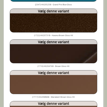
(2347) HX20525B - Grand Prix Blue Gloss
Vælg denne variant
(1722) HX20731B - Havana Brown Gloss HX
Vælg denne variant
(1710) HX20476B - Brown Gloss HX
Vælg denne variant
(1717) HX20MMAB - Marrakesh Brown Gloss HX
Vælg denne variant