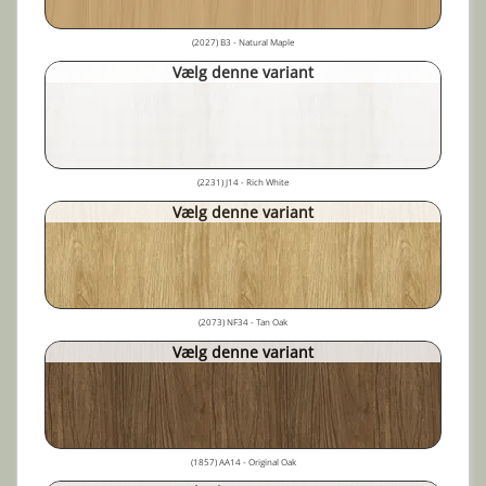
(2027) B3 - Natural Maple
Vælg denne variant
(2231) J14 - Rich White
Vælg denne variant
(2073) NF34 - Tan Oak
Vælg denne variant
(1857) AA14 - Original Oak