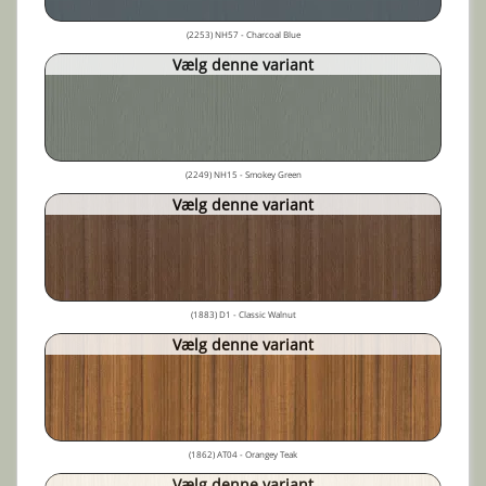
(2253) NH57 - Charcoal Blue
Vælg denne variant
(2249) NH15 - Smokey Green
Vælg denne variant
(1883) D1 - Classic Walnut
Vælg denne variant
(1862) AT04 - Orangey Teak
Vælg denne variant