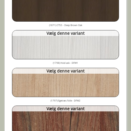
(1871) CT55 - Deep Brown Oak
Vælg denne variant
(1798) Hvid ask - DFW1
Vælg denne variant
(1797) Egetræs folie - DFW2
Vælg denne variant