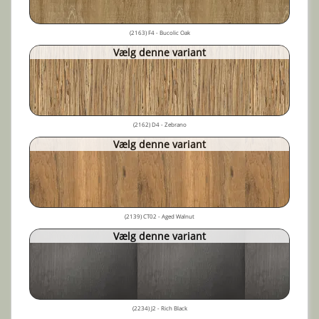
(2163) F4 - Bucolic Oak
Vælg denne variant
(2162) D4 - Zebrano
Vælg denne variant
(2139) CT02 - Aged Walnut
Vælg denne variant
(2234) J2 - Rich Black