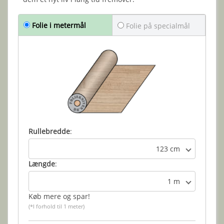
Folie i metermål
Folie på specialmål
Rullebredde
:
123 cm
Længde
:
1 m
Køb mere og spar!
(*I forhold til 1 meter)