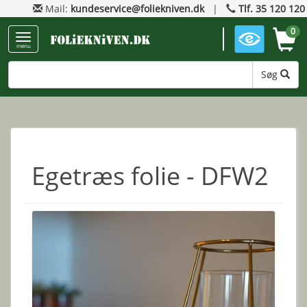
Mail:
kundeservice@foliekniven.dk
|
Tlf. 35 120 120
0
menu
Søg
Egetræs folie - DFW2