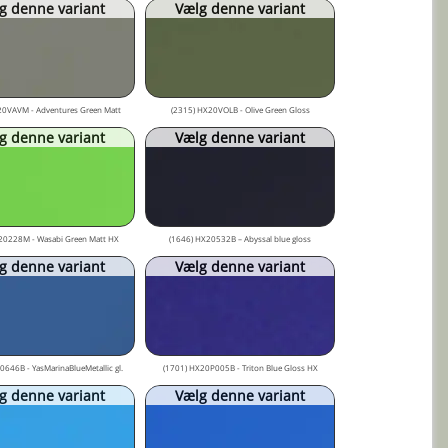
g denne variant
Vælg denne variant
20VAVM - Adventures Green Matt
(2315) HX20VOLB - Olive Green Gloss
g denne variant
Vælg denne variant
20228M - Wasabi Green Matt HX
(1646) HX20532B – Abyssal blue gloss
g denne variant
Vælg denne variant
646B - YasMarinaBlueMetallic gl.
(1701) HX20P005B - Triton Blue Gloss HX
g denne variant
Vælg denne variant