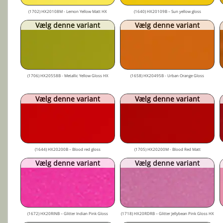
(1702) HX20108M - Lemon Yellow Matt HX
(1640) HX20109B – Sun yellow gloss
Vælg denne variant
Vælg denne variant
(1706) HX20558B - Metallic Yellow Gloss HX
(1658) HX20495B - Urban Orange Gloss
Vælg denne variant
Vælg denne variant
(1644) HX20200B – Blood red gloss
(1705) HX20200M - Blood Red Matt
Vælg denne variant
Vælg denne variant
(1672) HX20RINB – Glitter Indian Pink Gloss
(1718) HX20RDRB – Glitter Jellybean Pink Gloss HX