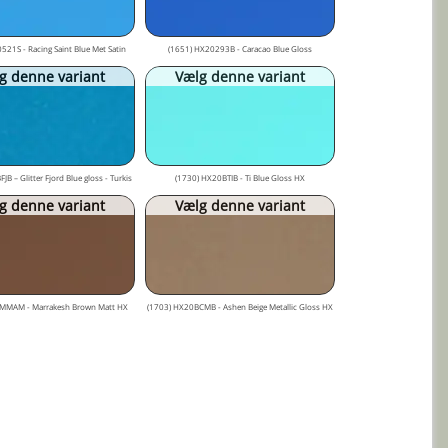
521S - Racing Saint Blue Met Satin
(1651) HX20293B - Caracao Blue Gloss
g denne variant
Vælg denne variant
B – Glitter Fjord Blue gloss - Turkis
(1730) HX20BTIB - Ti Blue Gloss HX
g denne variant
Vælg denne variant
MMAM - Marrakesh Brown Matt HX
(1703) HX20BCMB - Ashen Beige Metallic Gloss HX