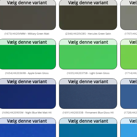
Vælg denne variant
Vælg denne variant
Væl
(1673) HX20VMIM – Military Green Matt
(2346) HX20V28S - Hercules Green Satin
(1707) HX
Vælg denne variant
Vælg denne variant
Væl
(1654) HX20369B - Apple Green Gloss
(1655) HX20375B - Light Green Gloss
(1714) HX
Vælg denne variant
Vælg denne variant
Væl
(1696) HX20905M - Night Blue Met Matt HX
(1691) HX20033B - Firmament Blue Gloss HX
(1728) HX20
Vælg denne variant
Vælg denne variant
Væl