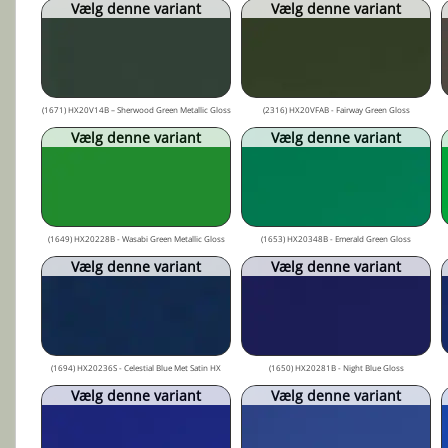
Vælg denne variant
Vælg denne variant
(1671) HX20V14B – Sherwood Green Metallic Gloss
(2316) HX20VFAB - Fairway Green Gloss
Vælg denne variant
Vælg denne variant
(1649) HX20228B - Wasabi Green Metallic Gloss
(1653) HX20348B - Emerald Green Gloss
Vælg denne variant
Vælg denne variant
(1694) HX20236S - Celestial Blue Met Satin HX
(1650) HX20281B - Night Blue Gloss
Vælg denne variant
Vælg denne variant