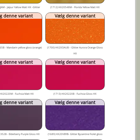
AM - Jaïpur Yallow Matt HX -Glitter
(1712) HX20548M - Florida Yellow Matt HX
g denne variant
Vælg denne variant
5B - Mandarin yellow gloss (orange)
(1700) HX20OAUB – Glitter Aurora Orange Gloss
HX
g denne variant
Vælg denne variant
 HX20220M - Fuchsia Matt HX
(1713) HX20220B - Fuchsia Gloss HX
g denne variant
Vælg denne variant
352B - Elderberry Purple Gloss HX
(1689) HX20VBYB- Glitter Byzantine Fiolet gloss