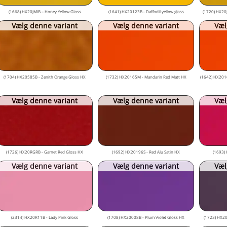
(1668) HX20JMIB – Honey Yellow Gloss
(1641) HX20123B - Daffodil yellow gloss
(1720) HX20JJ
Vælg denne variant
Vælg denne variant
Væl
(1704) HX20585B - Zenith Orange Gloss HX
(1732) HX20165M - Mandarin Red Matt HX
(1642) HX2016
Vælg denne variant
Vælg denne variant
Væl
(1726) HX20RGRB - Garnet Red Gloss HX
(1692) HX20196S - Red Alu Satin HX
(1693)
Vælg denne variant
Vælg denne variant
Væl
(2314) HX20R11B - Lady Pink Gloss
(1708) HX20008B - Plum Violet Gloss HX
(1723) HX20