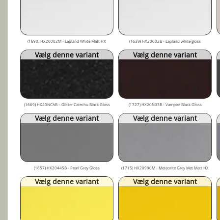
(1690) HX20002M - Lapland White Matt HX
(1639) HX20002B - Lapland white gloss
Vælg denne variant
Vælg denne variant
(1669) HX20NCAB – Glitter Catechu Black Gloss
(1727) HX20N03B - Vampire Black Gloss
Vælg denne variant
Vælg denne variant
(1657) HX20445B - Pearl Grey Gloss
(1715) HX20990M - Meteorite Grey Met Matt HX
Vælg denne variant
Vælg denne variant