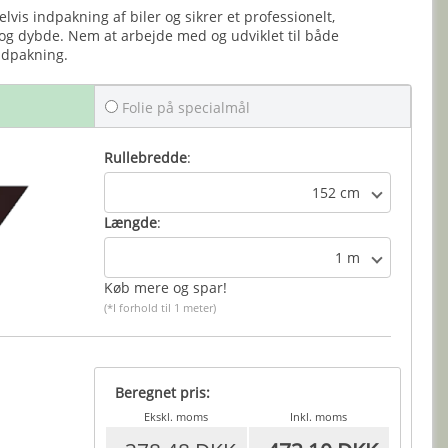
delvis indpakning af biler og sikrer et professionelt,
 og dybde. Nem at arbejde med og udviklet til både
ndpakning.
Folie på specialmål
Rullebredde
:
152 cm
Længde
:
1 m
Køb mere og spar!
(*I forhold til 1 meter)
Beregnet pris:
Ekskl. moms
Inkl. moms