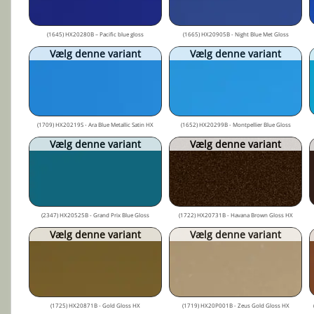
(1645) HX20280B – Pacific blue gloss
(1665) HX20905B - Night Blue Met Gloss
Vælg denne variant
Vælg denne variant
(1709) HX20219S - Ara Blue Metallic Satin HX
(1652) HX20299B - Montpellier Blue Gloss
Vælg denne variant
Vælg denne variant
(2347) HX20525B - Grand Prix Blue Gloss
(1722) HX20731B - Havana Brown Gloss HX
Vælg denne variant
Vælg denne variant
(1725) HX20871B - Gold Gloss HX
(1719) HX20P001B - Zeus Gold Gloss HX