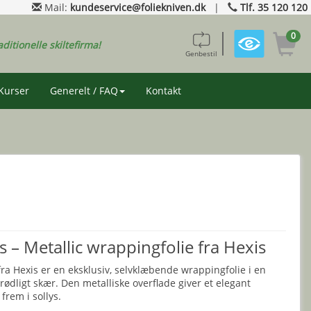
Mail:
kundeservice@foliekniven.dk
|
Tlf. 35 120 120
0
aditionelle skiltefirma!
Genbestil
Kurser
Generelt / FAQ
Kontakt
 – Metallic wrappingfolie fra Hexis
a Hexis er en eksklusiv, selvklæbende wrappingfolie i en
ødligt skær. Den metalliske overflade giver et elegant
 frem i sollys.