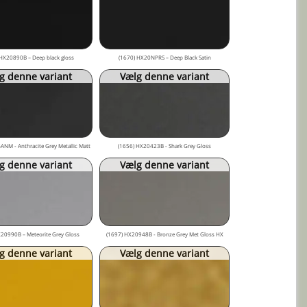
HX20890B – Deep black gloss
(1670) HX20NPRS – Deep Black Satin
g denne variant
Vælg denne variant
NM - Anthracite Grey Metallic Matt
(1656) HX20423B - Shark Grey Gloss
g denne variant
Vælg denne variant
20990B – Meteorite Grey Gloss
(1697) HX20948B - Bronze Grey Met Gloss HX
g denne variant
Vælg denne variant