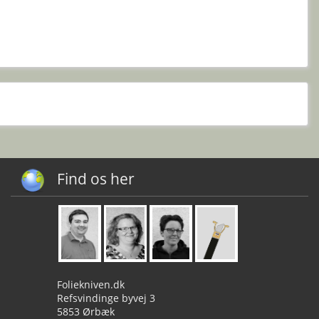
Find os her
Foliekniven.dk
Refsvindinge byvej 3
5853 Ørbæk