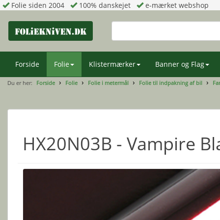
Folie siden 2004
100% danskejet
e-mærket webshop
Forside
Folie
Klistermærker
Banner og Flag
Du er her:
Forside
Folie
Folie i metermål
Folie til indpakning af bil
Far
HX20N03B - Vampire Bl