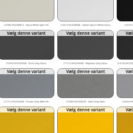
(1698) HX20BNCS - Nacre White Satin HX
(1667) HX20BSAB - Glitter Saturn White Gloss
(1647) 
Vælg denne variant
Vælg denne variant
Væl
(1699) HX20G06B - Dust Grey Gloss
(1731) HX20446B - Elephant Grey Gloss
(1618) HX20GA
Vælg denne variant
Vælg denne variant
Væl
(1721) HX20GGIM - Frozen Grey Matt HX
(1648) HX20G03S - Santi Grey Satin
(1666) HX
Vælg denne variant
Vælg denne variant
Væl