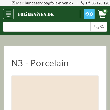
Mail:
kundeservice@foliekniven.dk
|
Tlf. 35 120 120
0
menu
Søg
N3 - Porcelain