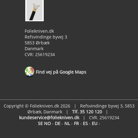
Foliekniven.dk
Refsvindinge byvej 3
5853 Ørbæk
Danmark
CVR: 25619234
Find vej på Google Maps
Copyright © Foliekniven.dk 2026 | Refsvindinge byvej 3, 5853
Ørbæk, Danmark |
Tlf. 35 120 120
|
kundeservice@foliekniven.dk
| CVR. 25619234
SE
NO
-
DE
-
NL
-
FR
-
ES
-
EU
-