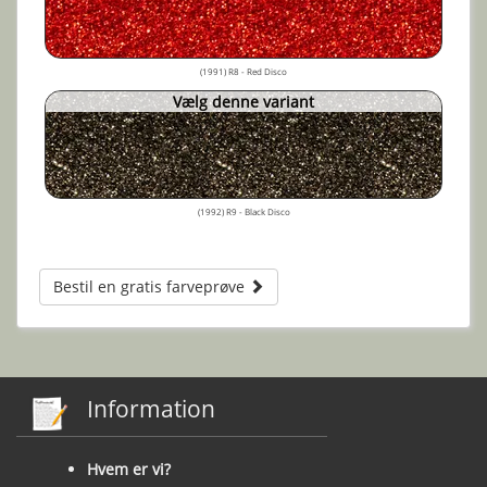
(1991) R8 - Red Disco
Vælg denne variant
(1992) R9 - Black Disco
Bestil en gratis farveprøve
Information
Hvem er vi?