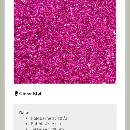
Data:
Holdbarhed : 10 År
Bubble-free : Ja
Tykkelse : 400µm