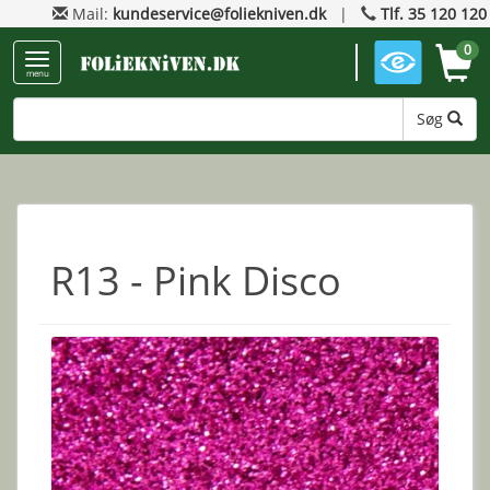
Mail:
kundeservice@foliekniven.dk
|
Tlf. 35 120 120
0
menu
Søg
R13 - Pink Disco