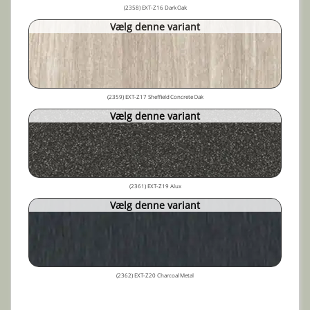
(2358) EXT-Z16 Dark Oak
Vælg denne variant
(2359) EXT-Z17 Sheffield Concrete Oak
Vælg denne variant
(2361) EXT-Z19 Alux
Vælg denne variant
(2362) EXT-Z20 Charcoal Metal