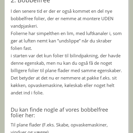
2. Bobbelfree
I den senere tid er der er også kommet en del nye
bobbelfree folier, der er nemme at montere UDEN
vandpjaskeri.
Folierne har simpelthen en lim, med luftkanaler i, som
gør at luften nemt kan ”undslippe” når du skraber
folien fast.
i starten var det kun folier til bilindpakning, der havde
denne egenskab, men nu kan du også få de noget
billigere folier til plane flader med samme egenskaber.
Det betyder at det nu er nemmere at pakke f.eks. sit
køkken, opvaskemaskine, køleskab eller noget helt
andet ind i folie.
Du kan finde nogle af vores bobbelfree
folier her:
Til plane flader (F.eks. Skabe, opvaskemaskiner,
vinduer og vægge)