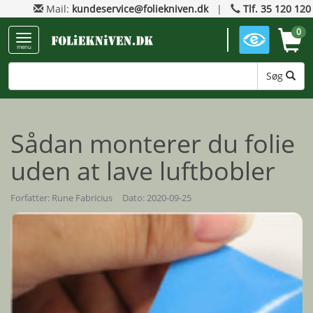
Mail:
kundeservice@foliekniven.dk
|
Tlf. 35 120 120
0
menu
Søg
Sådan monterer du folie
uden at lave luftbobler
Forfatter:
Rune Fabricius
Dato: 2020-09-25