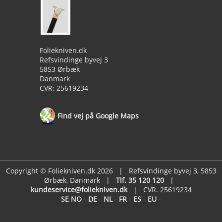
Foliekniven.dk
Refsvindinge byvej 3
5853 Ørbæk
Danmark
CVR: 25619234
Find vej på Google Maps
Copyright © Foliekniven.dk 2026 | Refsvindinge byvej 3, 5853
Ørbæk, Danmark |
Tlf. 35 120 120
|
kundeservice@foliekniven.dk
| CVR. 25619234
SE
NO
-
DE
-
NL
-
FR
-
ES
-
EU
-