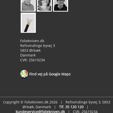
Foliekniven.dk
Refsvindinge byvej 3
5853 Ørbæk
Danmark
CVR: 25619234
Find vej på Google Maps
Copyright © Foliekniven.dk 2026 | Refsvindinge byvej 3, 5853
Ørbæk, Danmark |
Tlf. 35 120 120
|
kundeservice@foliekniven.dk
| CVR. 25619234