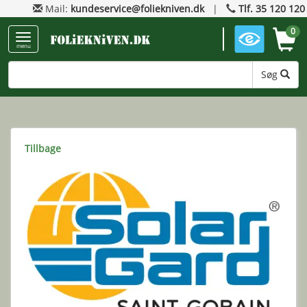
Mail:
kundeservice@foliekniven.dk
|
Tlf. 35 120 120
0
menu
Søg
Tillbage