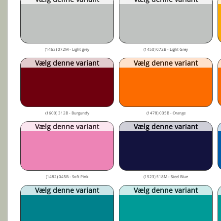
(1463) 072M - Light grey
(1450) 072B - Light Grey
Vælg denne variant
Vælg denne variant
(1600) 312B - Burgundy
(1478) 035B - Orange
Vælg denne variant
Vælg denne variant
(1482) 045B - Soft Pink
(1523) 518M - Steel Blue
Vælg denne variant
Vælg denne variant