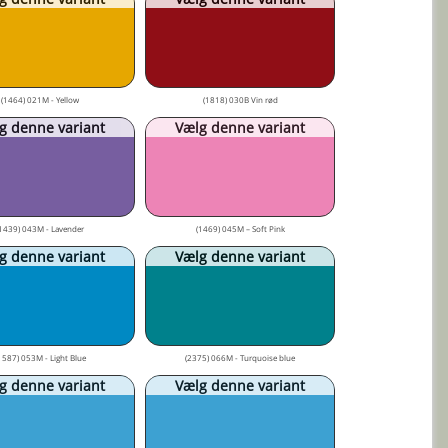
(1464) 021M - Yellow
(1818) 030B Vin rød
g denne variant
Vælg denne variant
1439) 043M - Lavender
(1469) 045M – Soft Pink
g denne variant
Vælg denne variant
1587) 053M - Light Blue
(2375) 066M - Turquoise blue
g denne variant
Vælg denne variant