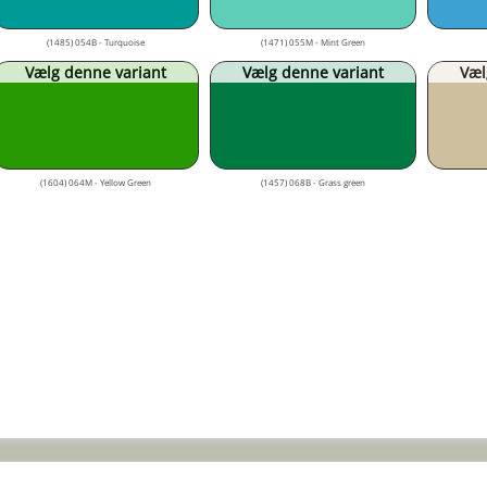
(1485) 054B - Turquoise
(1471) 055M - Mint Green
Vælg denne variant
Vælg denne variant
Væl
(1604) 064M - Yellow Green
(1457) 068B - Grass green