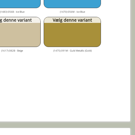
(1483) 056B - Ice Blue
(1470) 056M - Ice Blue
g denne variant
Vælg denne variant
(1617) 082B - Beige
(1475) 091M - Guld Metallic (Gold)