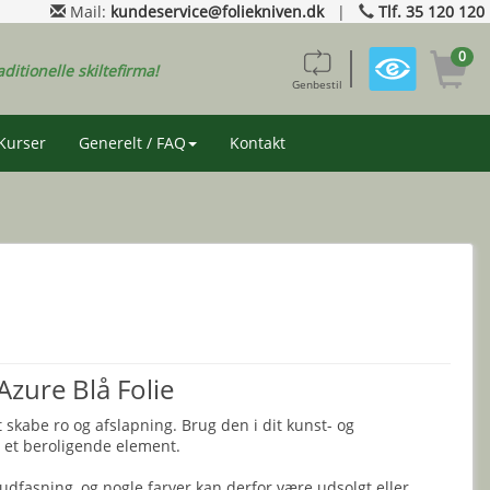
Mail:
kundeservice@foliekniven.dk
|
Tlf. 35 120 120
0
aditionelle skiltefirma!
Genbestil
Kurser
Generelt / FAQ
Kontakt
zure Blå Folie
at skabe ro og afslapning. Brug den i dit kunst- og
 et beroligende element.
udfasning, og nogle farver kan derfor være udsolgt eller