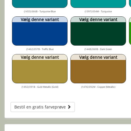
(1453) 066B - Turquoise Blue
(1397) 054M - Turquoise
Vælg denne variant
Vælg denne variant
(1462) 057B - Traffic Blue
(1448) 060B - Dark Green
Vælg denne variant
Vælg denne variant
(1492) 091B - Guld Metallic (Gold)
(1476) 092M - Copper (Metallic)
Bestil en gratis farveprøve