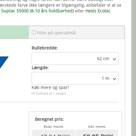
nskede farve ikke længere er tilgængelig, anbefaler vi at se
 Suptac S5000 (8-10 års holdbarhed)
eller
Hexis Ecotac
Folie på specialmål
Rullebredde
:
62 cm
Længde
:
1 m
Køb mere og spar!
(*I forhold til 1 meter)
Beregnet pris:
Ekskl. moms
Inkl. moms