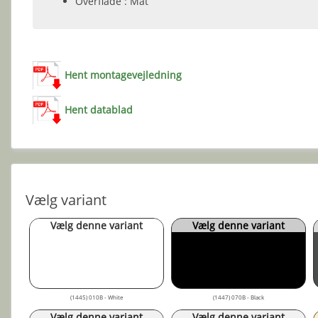
Overflade : Mat
Hent montagevejledning
Hent datablad
Vælg variant
Vælg denne variant
Vælg denne variant
(1445) 010B - White
(1447) 070B - Black
Vælg denne variant
Vælg denne variant