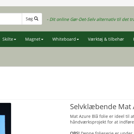
Søg
- Dit online Gør-Det-Selv alternativ til det tr
Skilte
Magnet
Whiteboard
Værktøj & tilbehør
Selvklæbende Mat A
Mat Azure Blå folie er ideel til 
håndværksprojekt for at indføre
OBS!
Denne folieserie er under 