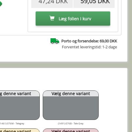
47,24 DKK
59,05 DKK
Læg folien i kurv
Porto og forsendelse: 69,00 DKK
Forventet leveringstid: 1-2 dage
g denne variant
Vælg denne variant
(1461) 076M - Telegrey
(1491) 076B - Tele Grey
g denne variant
Vælg denne variant