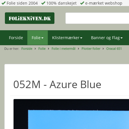
Folie siden 2004
100% danskejet
e-mærket webshop
Forside
Folie
Klistermærker
Banner og Flag
Du er her:
Forside
Folie
Folie i metermål
Plotter folier
Oracal 651
052M - Azure Blue