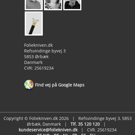
Foliekniven.dk
Refsvindinge byvej 3
5853 Ørbæk
Danmark
CVR: 25619234
Find vej på Google Maps
Copyright © Foliekniven.dk 2026 | Refsvindinge byvej 3, 5853
Ørbæk, Danmark |
Tlf. 35 120 120
|
kundeservice@foliekniven.dk
| CVR. 25619234