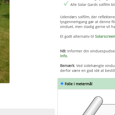
Alle Solar Gards solfilm 
Udendørs solfilm, der reflekte
lysgennemgang gør at denne fil
vinduet, men stadig gerne vil h
Et godt alternativ til
Solarscree
NB:
Informer din vinduespudser 
info.
Bemærk
: Ved sidehængte vindu
derfor være en god idé at besti
Folie i metermål