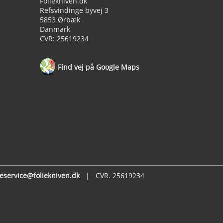
Foliekniven.dk
Refsvindinge byvej 3
5853 Ørbæk
Danmark
CVR: 25619234
Find vej på Google Maps
eservice@foliekniven.dk
| CVR. 25619234