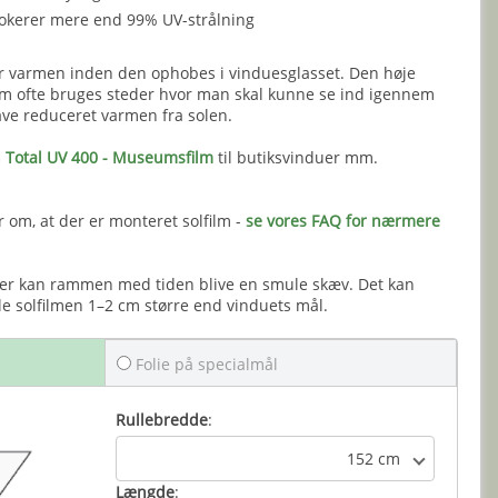
blokerer mere end 99% UV-strålning
rer varmen inden den ophobes i vinduesglasset. Den høje
m ofte bruges steder hvor man skal kunne se ind igennem
ave reduceret varmen fra solen.
n Total UV 400 - Museumsfilm
til butiksvinduer mm.
om, at der er monteret solfilm -
se vores FAQ for nærmere
er kan rammen med tiden blive en smule skæv. Det kan
lle solfilmen 1–2 cm større end vinduets mål.
Folie på specialmål
Rullebredde
:
152 cm
Længde
: