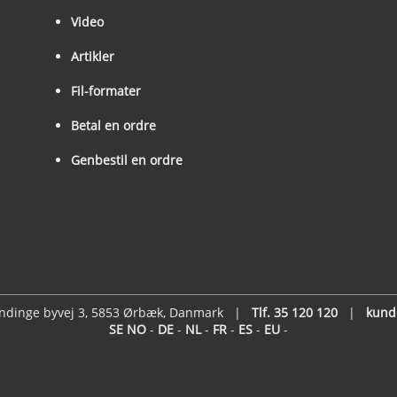
Video
Artikler
Fil-formater
Betal en ordre
Genbestil en ordre
vindinge byvej 3, 5853 Ørbæk, Danmark |
Tlf. 35 120 120
|
kund
SE
NO
-
DE
-
NL
-
FR
-
ES
-
EU
-