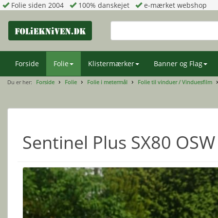
Folie siden 2004
100% danskejet
e-mærket webshop
Forside
Folie
Klistermærker
Banner og Flag
Du er her:
Forside
Folie
Folie i metermål
Folie til vinduer / Vinduesfilm
Sentinel Plus SX80 OSW 