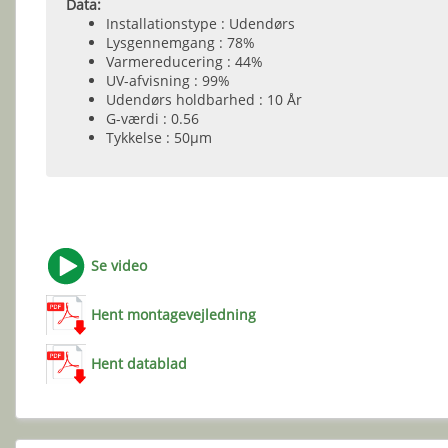
Data:
Installationstype : Udendørs
Lysgennemgang : 78%
Varmereducering : 44%
UV-afvisning : 99%
Udendørs holdbarhed : 10 År
G-værdi : 0.56
Tykkelse : 50µm
Se video
Hent montagevejledning
Hent datablad