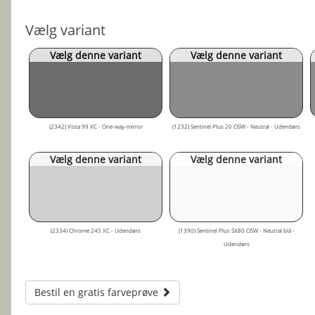
Vælg variant
Vælg denne variant
Vælg denne variant
(2342) Vista 99 XC - One-way-mirror
(1232) Sentinel Plus 20 OSW - Neutral - Udendørs
Vælg denne variant
Vælg denne variant
(2334) Chrome 245 XC - Udendørs
(1390) Sentinel Plus SX80 OSW - Neutral blå -
Udendørs
Bestil en gratis farveprøve