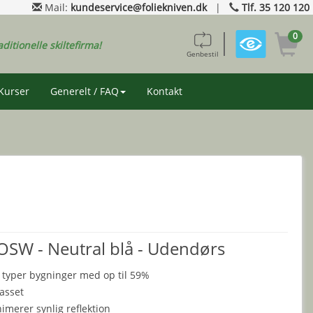
Mail:
kundeservice@foliekniven.dk
|
Tlf. 35 120 120
0
aditionelle skiltefirma!
Genbestil
Kurser
Generelt / FAQ
Kontakt
 OSW - Neutral blå - Udendørs
 typer bygninger med op til 59%
asset
merer synlig reflektion