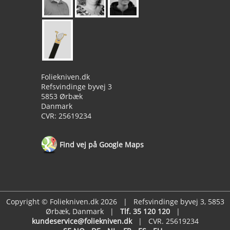
Foliekniven.dk
Refsvindinge byvej 3
5853 Ørbæk
Danmark
CVR: 25619234
Find vej på Google Maps
Copyright © Foliekniven.dk 2026 | Refsvindinge byvej 3, 5853
Ørbæk, Danmark |
Tlf. 35 120 120
|
kundeservice@foliekniven.dk
| CVR. 25619234