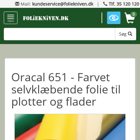
Mail:
kundeservice@foliekniven.dk
|
Tlf. 35 120 120
0
menu
Søg
Oracal 651 - Farvet
selvklæbende folie til
plotter og flader