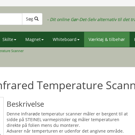
Søg
- Dit online Gør-Det-Selv alternativ til det tr
Skilte
Magnet
Whiteboard
Værktøj & tilbehør
erature Scanner
nfrared Temperature Scan
Beskrivelse
Denne Infrarøde temperatur scanner måler er bergent til at
sidde på STEINEL varmepistoler og måler temperaturen
direkte på folien mens du monterer.
Advarer når temperturen er udenfor det angivne område.