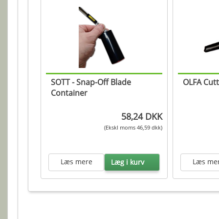
SOTT - Snap-Off Blade
OLFA Cutt
Container
58,24 DKK
(Ekskl moms 46,59 dkk)
Læs mere
Læs me
Læg i kurv