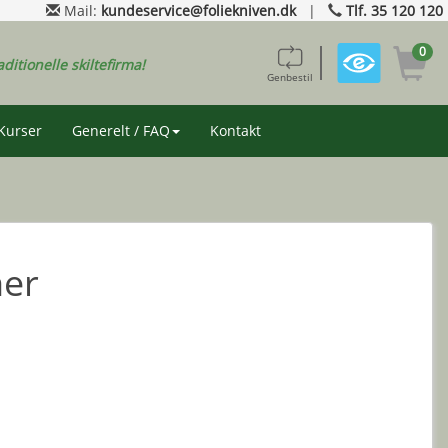
Mail:
kundeservice@foliekniven.dk
|
Tlf. 35 120 120
0
aditionelle skiltefirma!
Genbestil
Kurser
Generelt / FAQ
Kontakt
ner