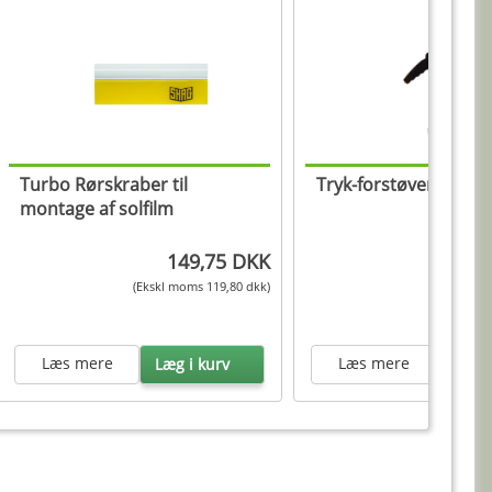
Turbo Rørskraber til
Tryk-forstøver
montage af solfilm
149,75 DKK
12
(Ekskl moms 119,80 dkk)
(Ekskl mom
Læs mere
Læs mere
Læg i kurv
Læg i