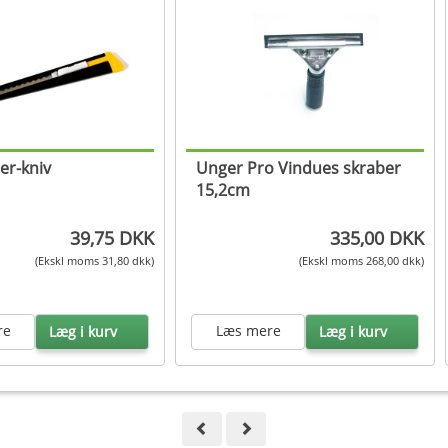
er-kniv
Unger Pro Vindues skraber
15,2cm
39,75 DKK
335,00 DKK
(Ekskl moms 31,80 dkk)
(Ekskl moms 268,00 dkk)
re
Læs mere
Læg i kurv
Læg i kurv