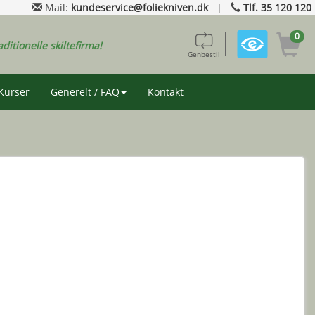
Mail:
kundeservice@foliekniven.dk
|
Tlf. 35 120 120
0
aditionelle skiltefirma!
Genbestil
Kurser
Generelt / FAQ
Kontakt