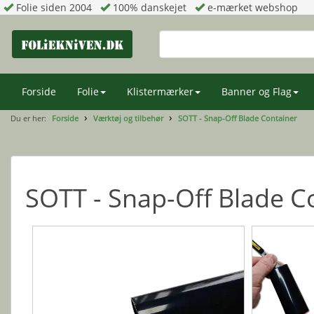
Folie siden 2004
100% danskejet
e-mærket webshop
Forside
Folie
Klistermærker
Banner og Flag
Du er her:
Forside
Værktøj og tilbehør
SOTT - Snap-Off Blade Container
SOTT - Snap-Off Blade C