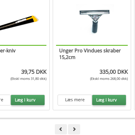
er-kniv
Unger Pro Vindues skraber
15,2cm
39,75 DKK
335,00 DKK
(Ekskl moms 31,80 dkk)
(Ekskl moms 268,00 dkk)
re
Læs mere
Læg i kurv
Læg i kurv