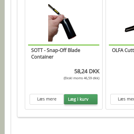
SOTT - Snap-Off Blade
OLFA Cutt
Container
58,24 DKK
(Ekskl moms 46,59 dkk)
Læs mere
Læs me
Læg i kurv