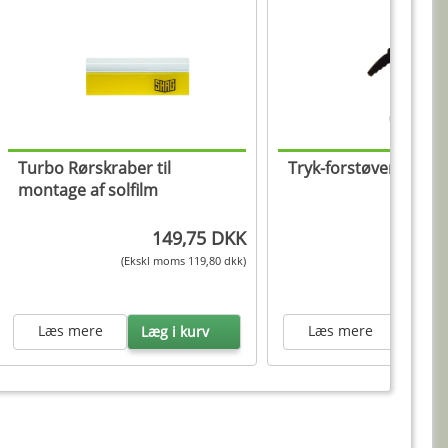
Turbo Rørskraber til
Tryk-forstøver
montage af solfilm
149,75 DKK
12
(Ekskl moms 119,80 dkk)
(Ekskl mom
Læs mere
Læs mere
Læg i kurv
Læg i